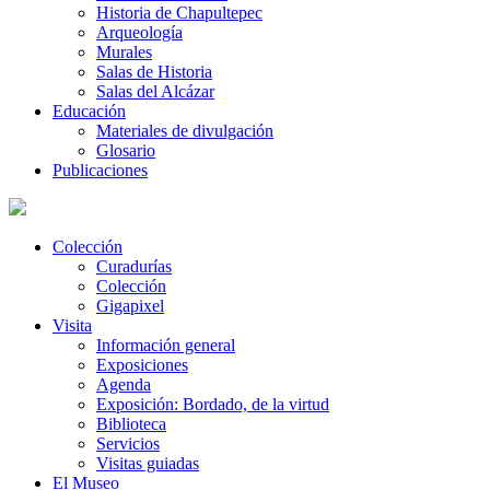
Historia de Chapultepec
Arqueología
Murales
Salas de Historia
Salas del Alcázar
Educación
Materiales de divulgación
Glosario
Publicaciones
Colección
Curadurías
Colección
Gigapixel
Visita
Información general
Exposiciones
Agenda
Exposición: Bordado, de la virtud
Biblioteca
Servicios
Visitas guiadas
El Museo