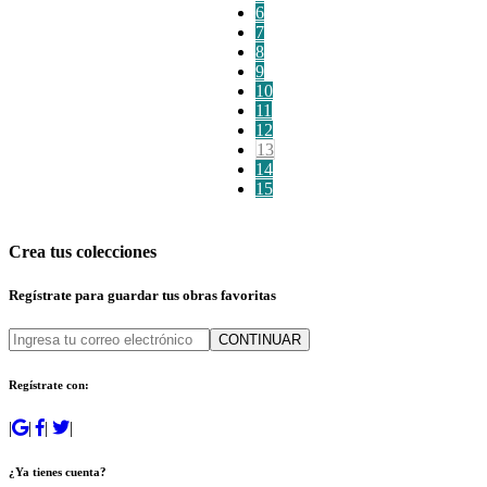
6
7
8
9
10
11
12
13
14
15
Crea tus colecciones
Regístrate para guardar tus obras favoritas
CONTINUAR
Regístrate con:
|
|
|
|
¿Ya tienes cuenta?