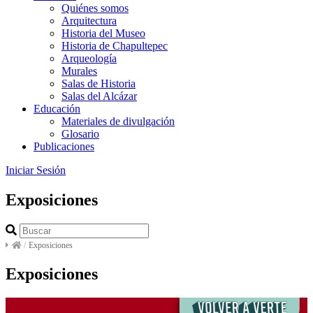
Quiénes somos
Arquitectura
Historia del Museo
Historia de Chapultepec
Arqueología
Murales
Salas de Historia
Salas del Alcázar
Educación
Materiales de divulgación
Glosario
Publicaciones
Iniciar Sesión
Exposiciones
/
Exposiciones
Exposiciones