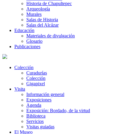
Historia de Chapultepec
Arqueología
Murales
Salas de Historia
Salas del Alcázar
Educación
Materiales de divulgación
Glosario
Publicaciones
Colección
Curadurías
Colección
Gigapixel
Visita
Información general
Exposiciones
Agenda
Exposición: Bordado, de la virtud
Biblioteca
Servicios
Visitas guiadas
El Museo