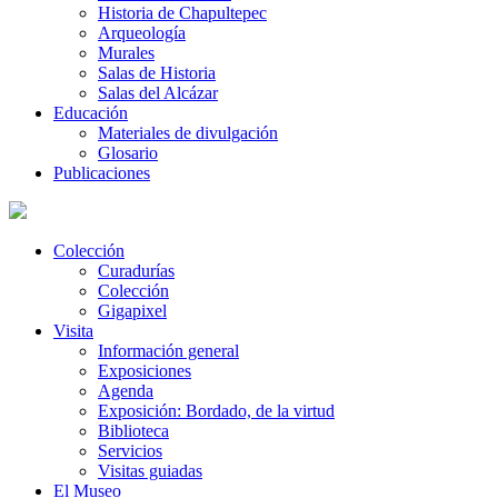
Historia de Chapultepec
Arqueología
Murales
Salas de Historia
Salas del Alcázar
Educación
Materiales de divulgación
Glosario
Publicaciones
Colección
Curadurías
Colección
Gigapixel
Visita
Información general
Exposiciones
Agenda
Exposición: Bordado, de la virtud
Biblioteca
Servicios
Visitas guiadas
El Museo