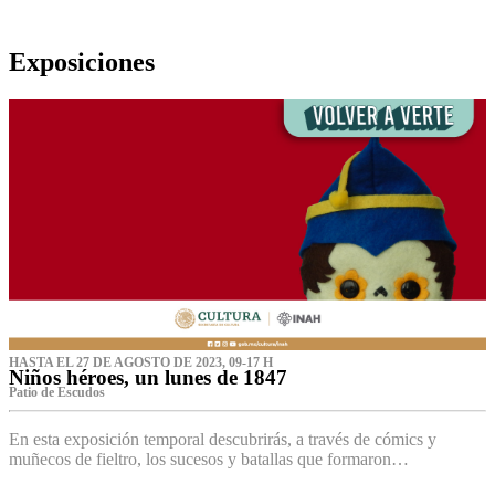
Exposiciones
HASTA EL 27 DE AGOSTO DE 2023, 09-17 H
Niños héroes, un lunes de 1847
Patio de Escudos
En esta exposición temporal descubrirás, a través de cómics y
muñecos de fieltro, los sucesos y batallas que formaron…