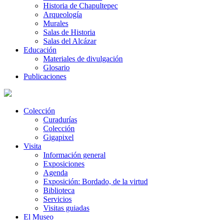
Historia de Chapultepec
Arqueología
Murales
Salas de Historia
Salas del Alcázar
Educación
Materiales de divulgación
Glosario
Publicaciones
Colección
Curadurías
Colección
Gigapixel
Visita
Información general
Exposiciones
Agenda
Exposición: Bordado, de la virtud
Biblioteca
Servicios
Visitas guiadas
El Museo