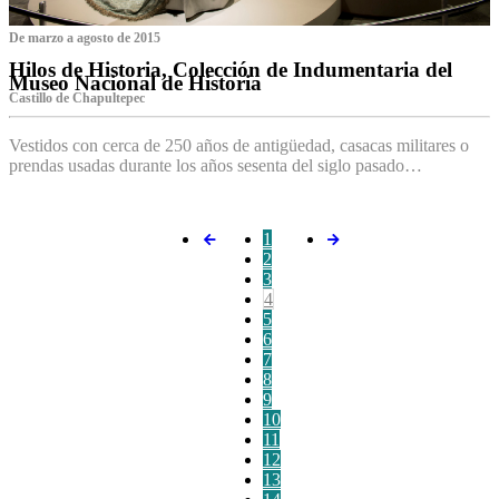
De marzo a agosto de 2015
Hilos de Historia, Colección de Indumentaria del
Museo Nacional de Historia
Castillo de Chapultepec
Vestidos con cerca de 250 años de antigüedad, casacas militares o
prendas usadas durante los años sesenta del siglo pasado…
1
2
3
4
5
6
7
8
9
10
11
12
13