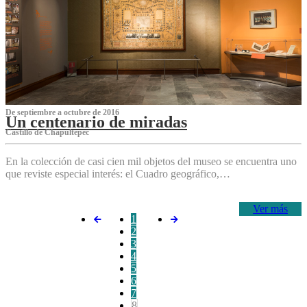
De septiembre a octubre de 2016
Un centenario de miradas
Castillo de Chapultepec
En la colección de casi cien mil objetos del museo se encuentra uno
que reviste especial interés: el Cuadro geográfico,…
Ver más
1
2
3
4
5
6
7
8