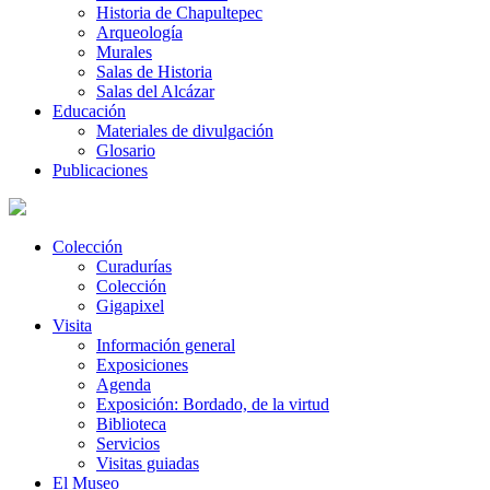
Historia de Chapultepec
Arqueología
Murales
Salas de Historia
Salas del Alcázar
Educación
Materiales de divulgación
Glosario
Publicaciones
Colección
Curadurías
Colección
Gigapixel
Visita
Información general
Exposiciones
Agenda
Exposición: Bordado, de la virtud
Biblioteca
Servicios
Visitas guiadas
El Museo