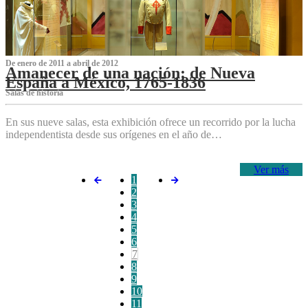
De enero de 2011 a abril de 2012
Amanecer de una nación: de Nueva
España a México, 1765-1836
Salas de historia
En sus nueve salas, esta exhibición ofrece un recorrido por la lucha
independentista desde sus orígenes en el año de…
Ver más
1
2
3
4
5
6
7
8
9
10
11