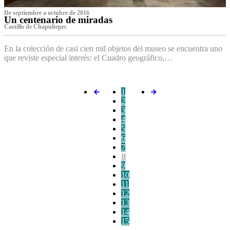
De septiembre a octubre de 2016
Un centenario de miradas
Castillo de Chapultepec
En la colección de casi cien mil objetos del museo se encuentra uno
que reviste especial interés: el Cuadro geográfico,…
1
2
3
4
5
6
7
8
9
10
11
12
13
14
15