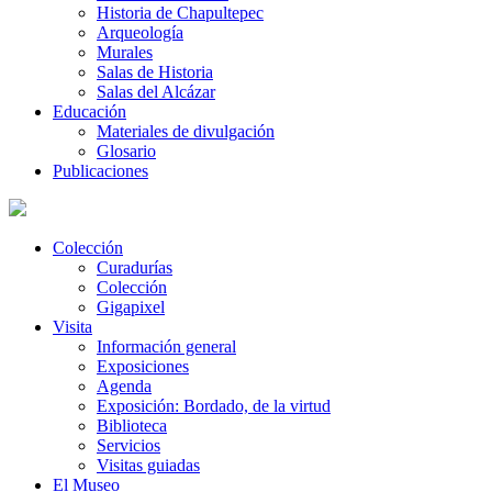
Historia de Chapultepec
Arqueología
Murales
Salas de Historia
Salas del Alcázar
Educación
Materiales de divulgación
Glosario
Publicaciones
Colección
Curadurías
Colección
Gigapixel
Visita
Información general
Exposiciones
Agenda
Exposición: Bordado, de la virtud
Biblioteca
Servicios
Visitas guiadas
El Museo