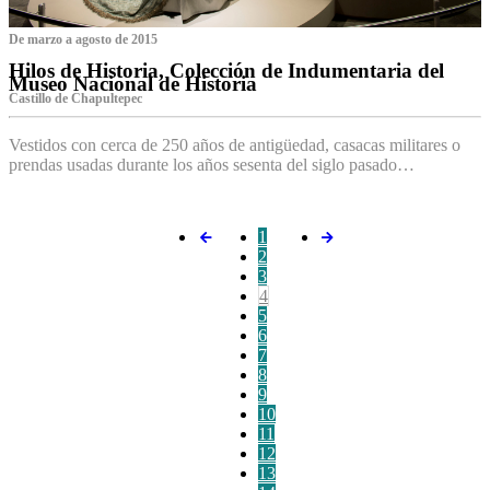
De marzo a agosto de 2015
Hilos de Historia, Colección de Indumentaria del
Museo Nacional de Historia
Castillo de Chapultepec
Vestidos con cerca de 250 años de antigüedad, casacas militares o
prendas usadas durante los años sesenta del siglo pasado…
1
2
3
4
5
6
7
8
9
10
11
12
13