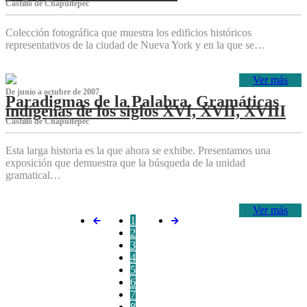
Castillo de Chapultepec
Colección fotográfica que muestra los edificios históricos
representativos de la ciudad de Nueva York y en la que se…
Ver más
De junio a octubre de 2007
Paradigmas de la Palabra. Gramáticas
indígenas de los siglos XVI, XVII, XVIII
Castillo de Chapultepec
Esta larga historia es la que ahora se exhibe. Presentamos una
exposición que demuestra que la búsqueda de la unidad
gramatical…
Ver más
1
2
3
4
5
6
7
8