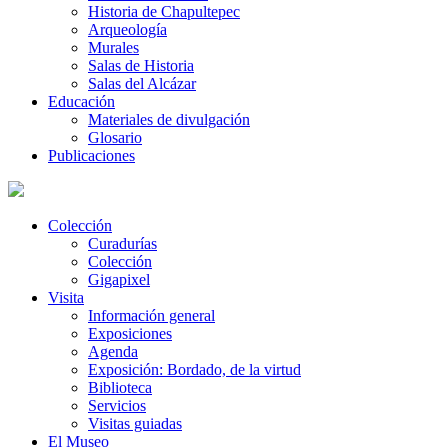
Historia de Chapultepec
Arqueología
Murales
Salas de Historia
Salas del Alcázar
Educación
Materiales de divulgación
Glosario
Publicaciones
Colección
Curadurías
Colección
Gigapixel
Visita
Información general
Exposiciones
Agenda
Exposición: Bordado, de la virtud
Biblioteca
Servicios
Visitas guiadas
El Museo