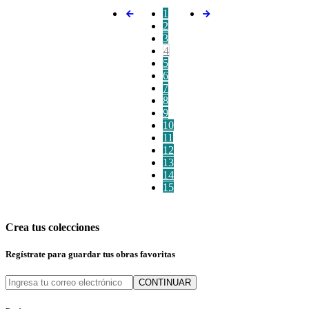
1
2
3
4
5
6
7
8
9
10
11
12
13
14
15
Crea tus colecciones
Regístrate para guardar tus obras favoritas
CONTINUAR