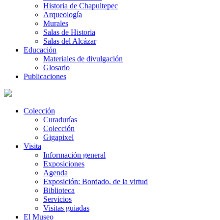
Historia de Chapultepec
Arqueología
Murales
Salas de Historia
Salas del Alcázar
Educación
Materiales de divulgación
Glosario
Publicaciones
Colección
Curadurías
Colección
Gigapixel
Visita
Información general
Exposiciones
Agenda
Exposición: Bordado, de la virtud
Biblioteca
Servicios
Visitas guiadas
El Museo