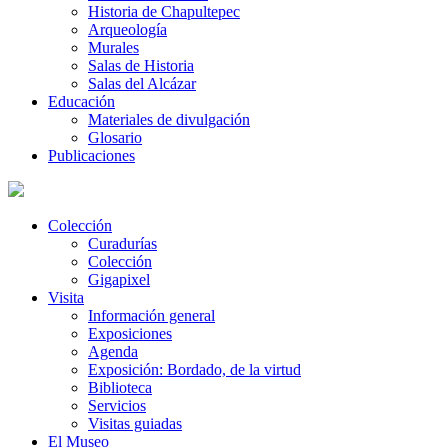
Historia de Chapultepec
Arqueología
Murales
Salas de Historia
Salas del Alcázar
Educación
Materiales de divulgación
Glosario
Publicaciones
Colección
Curadurías
Colección
Gigapixel
Visita
Información general
Exposiciones
Agenda
Exposición: Bordado, de la virtud
Biblioteca
Servicios
Visitas guiadas
El Museo