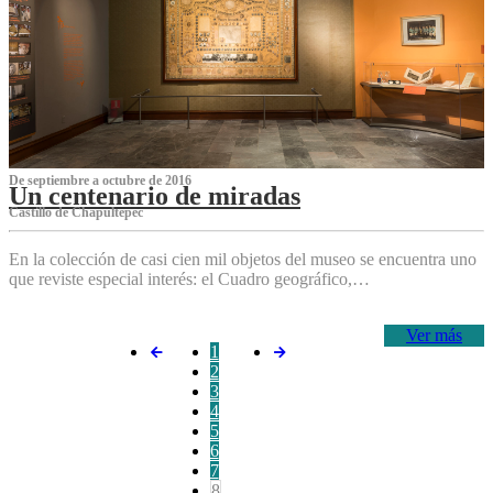
De septiembre a octubre de 2016
Un centenario de miradas
Castillo de Chapultepec
En la colección de casi cien mil objetos del museo se encuentra uno
que reviste especial interés: el Cuadro geográfico,…
Ver más
1
2
3
4
5
6
7
8