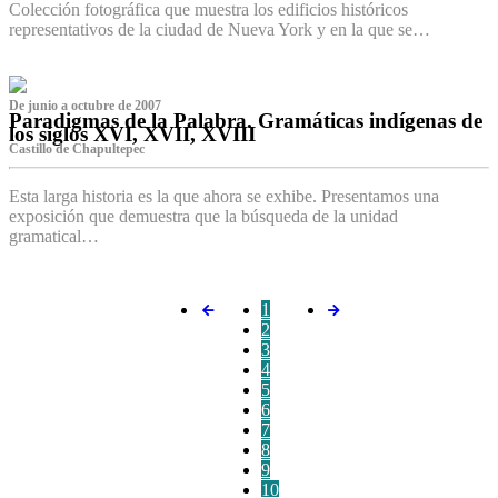
Colección fotográfica que muestra los edificios históricos
representativos de la ciudad de Nueva York y en la que se…
De junio a octubre de 2007
Paradigmas de la Palabra. Gramáticas indígenas de
los siglos XVI, XVII, XVIII
Castillo de Chapultepec
Esta larga historia es la que ahora se exhibe. Presentamos una
exposición que demuestra que la búsqueda de la unidad
gramatical…
1
2
3
4
5
6
7
8
9
10