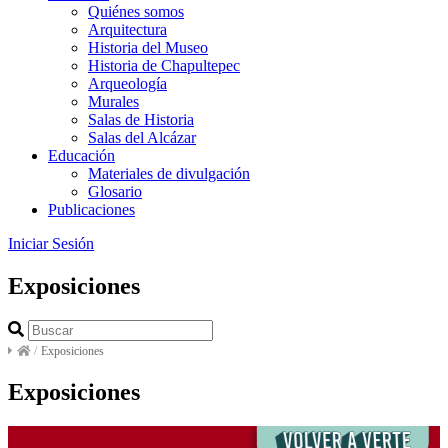
Quiénes somos
Arquitectura
Historia del Museo
Historia de Chapultepec
Arqueología
Murales
Salas de Historia
Salas del Alcázar
Educación
Materiales de divulgación
Glosario
Publicaciones
Iniciar Sesión
Exposiciones
/
Exposiciones
Exposiciones