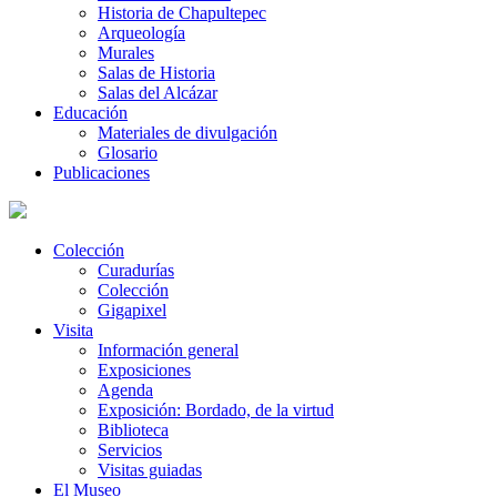
Historia de Chapultepec
Arqueología
Murales
Salas de Historia
Salas del Alcázar
Educación
Materiales de divulgación
Glosario
Publicaciones
Colección
Curadurías
Colección
Gigapixel
Visita
Información general
Exposiciones
Agenda
Exposición: Bordado, de la virtud
Biblioteca
Servicios
Visitas guiadas
El Museo