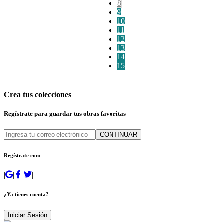
8
9
10
11
12
13
14
15
Crea tus colecciones
Regístrate para guardar tus obras favoritas
CONTINUAR
Regístrate con:
|
|
|
|
¿Ya tienes cuenta?
Iniciar Sesión