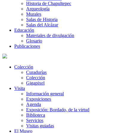
Historia de Chapultepec
Arqueología
Murales
Salas de Historia
Salas del Alcázar
Educación
Materiales de divulgación
Glosario
Publicaciones
Colección
Curadurías
Colección
Gigapixel
Visita
Información general
Exposiciones
Agenda
Exposición: Bordado, de la virtud
Biblioteca
Servicios
Visitas guiadas
El Museo