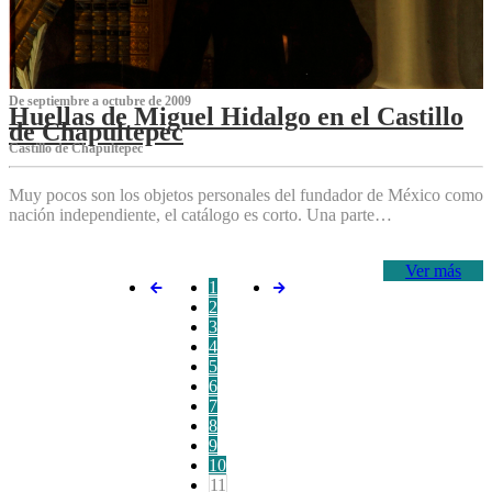
De septiembre a octubre de 2009
Huellas de Miguel Hidalgo en el Castillo
de Chapultepec
Castillo de Chapultepec
Muy pocos son los objetos personales del fundador de México como
nación independiente, el catálogo es corto. Una parte…
Ver más
1
2
3
4
5
6
7
8
9
10
11