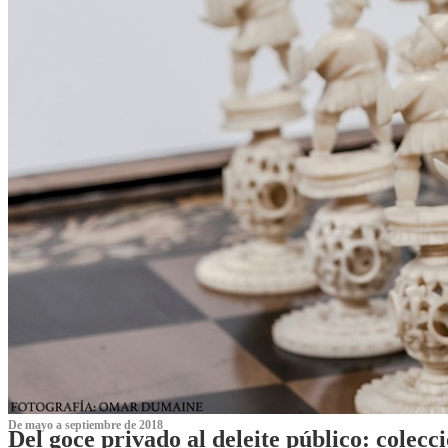
De mayo a septiembre de 2018
Del goce privado al deleite público: cole