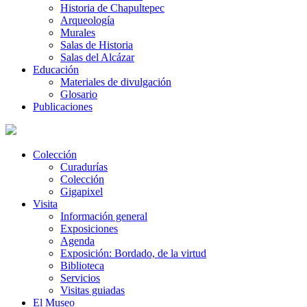
Historia de Chapultepec
Arqueología
Murales
Salas de Historia
Salas del Alcázar
Educación
Materiales de divulgación
Glosario
Publicaciones
Colección
Curadurías
Colección
Gigapixel
Visita
Información general
Exposiciones
Agenda
Exposición: Bordado, de la virtud
Biblioteca
Servicios
Visitas guiadas
El Museo