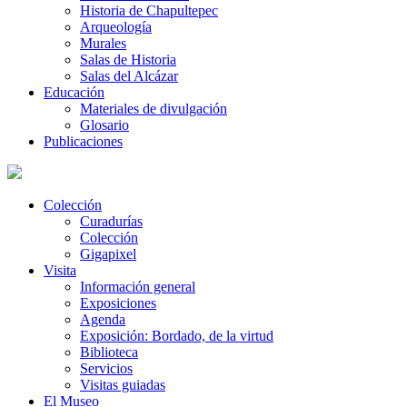
Historia de Chapultepec
Arqueología
Murales
Salas de Historia
Salas del Alcázar
Educación
Materiales de divulgación
Glosario
Publicaciones
Colección
Curadurías
Colección
Gigapixel
Visita
Información general
Exposiciones
Agenda
Exposición: Bordado, de la virtud
Biblioteca
Servicios
Visitas guiadas
El Museo