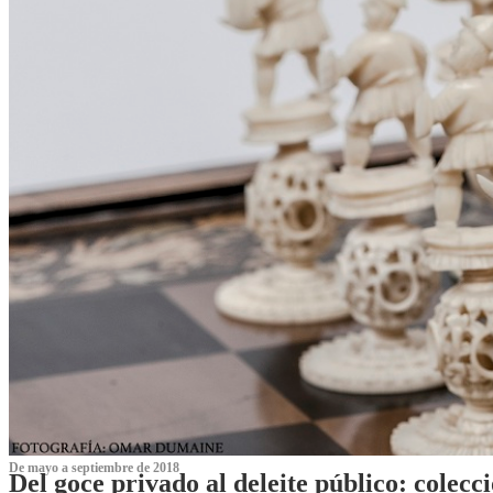
De mayo a septiembre de 2018
Del goce privado al deleite público: cole