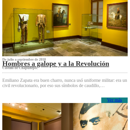
De julio a septiembre de 2010
Hombres a galope y a la Revolución
Castillo de Chapultepec
Emiliano Zapata era buen charro, nunca usó uniforme militar: era un
civil revolucionario, por eso sus símbolos de caudillo,…
Ver más