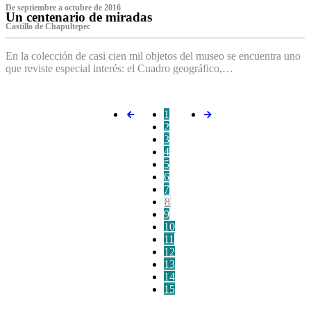
De septiembre a octubre de 2016
Un centenario de miradas
Castillo de Chapultepec
En la colección de casi cien mil objetos del museo se encuentra uno
que reviste especial interés: el Cuadro geográfico,…
1
2
3
4
5
6
7
8
9
10
11
12
13
14
15