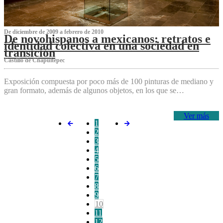
De diciembre de 2009 a febrero de 2010
De novohispanos a mexicanos: retratos e
identidad colectiva en una sociedad en
transición
Castillo de Chapultepec
Exposición compuesta por poco más de 100 pinturas de mediano y
gran formato, además de algunos objetos, en los que se…
Ver más
1
2
3
4
5
6
7
8
9
10
11
12