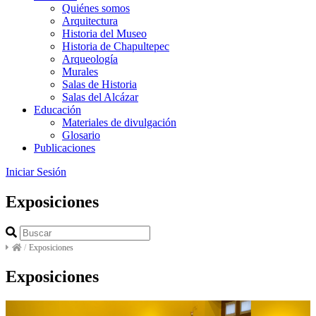
Quiénes somos
Arquitectura
Historia del Museo
Historia de Chapultepec
Arqueología
Murales
Salas de Historia
Salas del Alcázar
Educación
Materiales de divulgación
Glosario
Publicaciones
Iniciar Sesión
Exposiciones
/
Exposiciones
Exposiciones