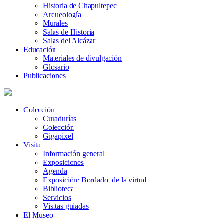
Historia de Chapultepec
Arqueología
Murales
Salas de Historia
Salas del Alcázar
Educación
Materiales de divulgación
Glosario
Publicaciones
Colección
Curadurías
Colección
Gigapixel
Visita
Información general
Exposiciones
Agenda
Exposición: Bordado, de la virtud
Biblioteca
Servicios
Visitas guiadas
El Museo