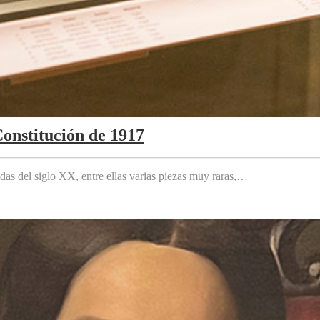
Constitución de 1917
das del siglo XX, entre ellas varias piezas muy raras,…