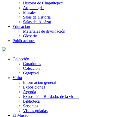
Historia de Chapultepec
Arqueología
Murales
Salas de Historia
Salas del Alcázar
Educación
Materiales de divulgación
Glosario
Publicaciones
Colección
Curadurías
Colección
Gigapixel
Visita
Información general
Exposiciones
Agenda
Exposición: Bordado, de la virtud
Biblioteca
Servicios
Visitas guiadas
El Museo