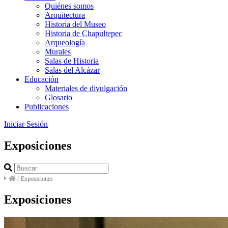
Quiénes somos
Arquitectura
Historia del Museo
Historia de Chapultepec
Arqueología
Murales
Salas de Historia
Salas del Alcázar
Educación
Materiales de divulgación
Glosario
Publicaciones
Iniciar Sesión
Exposiciones
/
Exposiciones
Exposiciones