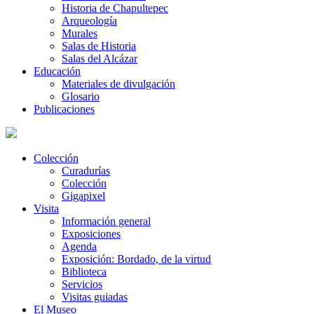
Historia de Chapultepec
Arqueología
Murales
Salas de Historia
Salas del Alcázar
Educación
Materiales de divulgación
Glosario
Publicaciones
Colección
Curadurías
Colección
Gigapixel
Visita
Información general
Exposiciones
Agenda
Exposición: Bordado, de la virtud
Biblioteca
Servicios
Visitas guiadas
El Museo