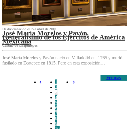
De diciembre de 2015 a abril de 2016
José María Morelos y Pavón,
Generalísimo de los Ejércitos de América
Mexicana
C‌astillo de Chapultepec
José María Morelos y Pavón nació en Valladolid en 1765 y murió
fusilado en Ecatepec en 1815. Pero en esta exposición…
Ver más
1
2
3
4
5
6
7
8
9
10