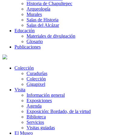
Historia de Chapultepec
Arqueología
Murales
Salas de Historia
Salas del Alcázar
Educación
Materiales de divulgación
Glosario
Publicaciones
Colección
Curadurías
Colección
Gigapixel
Visita
Información general
Exposiciones
Agenda
Exposición: Bordado, de la virtud
Biblioteca
Servicios
Visitas guiadas
El Museo