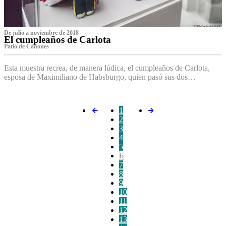
De julio a noviembre de 2018
El cumpleaños de Carlota
Patio de Cañones
Esta muestra recrea, de manera lúdica, el cumpleaños de Carlota,
esposa de Maximiliano de Habsburgo, quien pasó sus dos…
1
2
3
4
5
6
7
8
9
10
11
12
13