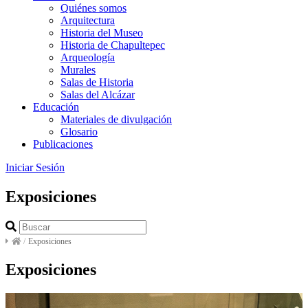
Quiénes somos
Arquitectura
Historia del Museo
Historia de Chapultepec
Arqueología
Murales
Salas de Historia
Salas del Alcázar
Educación
Materiales de divulgación
Glosario
Publicaciones
Iniciar Sesión
Exposiciones
/
Exposiciones
Exposiciones