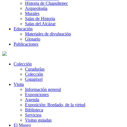
Historia de Chapultepec
Arqueología
Murales
Salas de Historia
Salas del Alcázar
Educación
Materiales de divulgación
Glosario
Publicaciones
Colección
Curadurías
Colección
Gigapixel
Visita
Información general
Exposiciones
Agenda
Exposición: Bordado, de la virtud
Biblioteca
Servicios
Visitas guiadas
El Museo