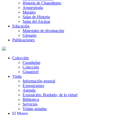
Historia de Chapultepec
Arqueología
Murales
Salas de Historia
Salas del Alcázar
Educación
Materiales de divulgación
Glosario
Publicaciones
Colección
Curadurías
Colección
Gigapixel
Visita
Información general
Exposiciones
Agenda
Exposición: Bordado, de la virtud
Biblioteca
Servicios
Visitas guiadas
El Museo