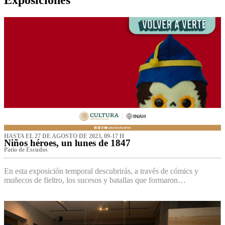
HASTA EL 27 DE AGOSTO DE 2023, 09-17 H
Niños héroes, un lunes de 1847
Patio de Escudos
En esta exposición temporal descubrirás, a través de cómics y
muñecos de fieltro, los sucesos y batallas que formaron…