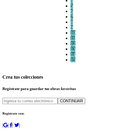
4
5
6
7
8
9
10
11
12
13
14
15
Crea tus colecciones
Regístrate para guardar tus obras favoritas
CONTINUAR
Regístrate con:
|
|
|
|