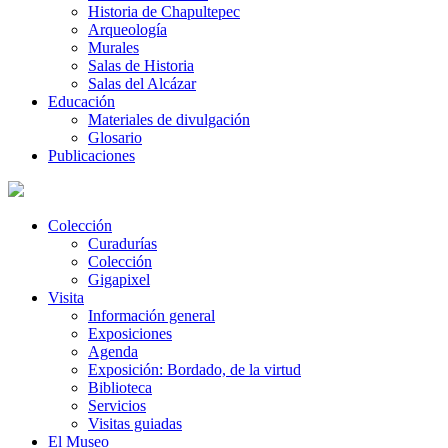
Historia de Chapultepec
Arqueología
Murales
Salas de Historia
Salas del Alcázar
Educación
Materiales de divulgación
Glosario
Publicaciones
Colección
Curadurías
Colección
Gigapixel
Visita
Información general
Exposiciones
Agenda
Exposición: Bordado, de la virtud
Biblioteca
Servicios
Visitas guiadas
El Museo