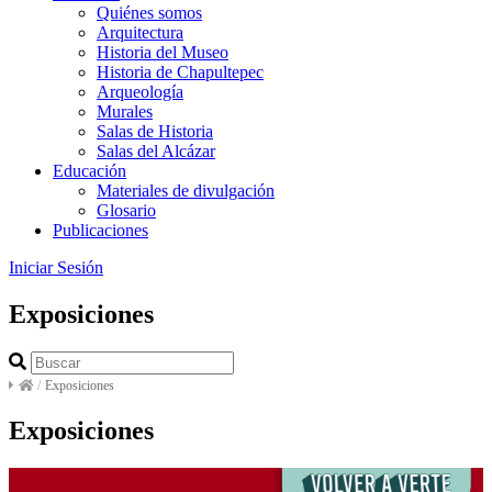
Quiénes somos
Arquitectura
Historia del Museo
Historia de Chapultepec
Arqueología
Murales
Salas de Historia
Salas del Alcázar
Educación
Materiales de divulgación
Glosario
Publicaciones
Iniciar Sesión
Exposiciones
/
Exposiciones
Exposiciones