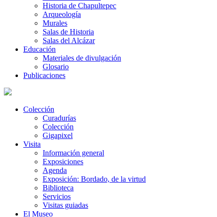
Historia de Chapultepec
Arqueología
Murales
Salas de Historia
Salas del Alcázar
Educación
Materiales de divulgación
Glosario
Publicaciones
Colección
Curadurías
Colección
Gigapixel
Visita
Información general
Exposiciones
Agenda
Exposición: Bordado, de la virtud
Biblioteca
Servicios
Visitas guiadas
El Museo