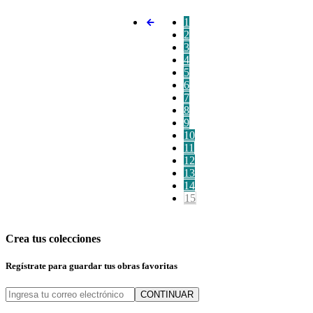
1
2
3
4
5
6
7
8
9
10
11
12
13
14
15
Crea tus colecciones
Regístrate para guardar tus obras favoritas
CONTINUAR