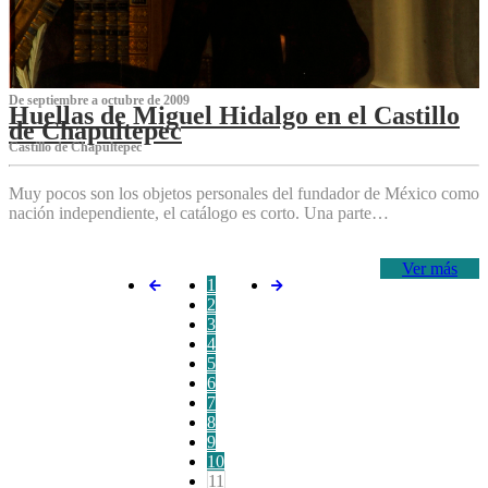
De septiembre a octubre de 2009
Huellas de Miguel Hidalgo en el Castillo
de Chapultepec
Castillo de Chapultepec
Muy pocos son los objetos personales del fundador de México como
nación independiente, el catálogo es corto. Una parte…
Ver más
1
2
3
4
5
6
7
8
9
10
11