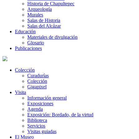
Historia de Chapultepec
Arqueología
Murales
Salas de Historia
Salas del Alcázar
Educación
Materiales de divulgación
Glosario
Publicaciones
Colección
Curadurías
Colección
Gigapixel
Visita
Información general
Exposiciones
Agenda
Exposición: Bordado, de la virtud
Biblioteca
Servicios
Visitas guiadas
El Museo