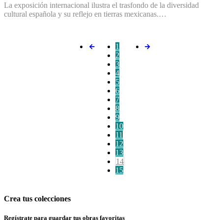
La exposición internacional ilustra el trasfondo de la diversidad
cultural española y su reflejo en tierras mexicanas.…
1
2
3
4
5
6
7
8
9
10
11
12
13
14
15
Crea tus colecciones
Regístrate para guardar tus obras favoritas