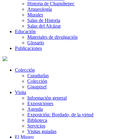
Historia de Chapultepec
Arqueología
Murales
Salas de Historia
Salas del Alcázar
Educación
Materiales de divulgación
Glosario
Publicaciones
Colección
Curadurías
Colección
Gigapixel
Visita
Información general
Exposiciones
Agenda
Exposición: Bordado, de la virtud
Biblioteca
Servicios
Visitas guiadas
El Museo