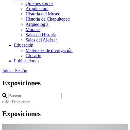
Quiénes somos
Arquitectura
Historia del Museo
Historia de Chapultepec
Arqueología
Murales
Salas de Historia
Salas del Alcázar
Educación
Materiales de divulgación
Glosario
Publicaciones
Iniciar Sesión
Exposiciones
/
Exposiciones
Exposiciones