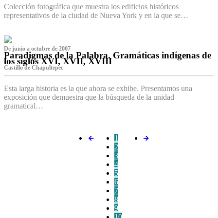
Colección fotográfica que muestra los edificios históricos
representativos de la ciudad de Nueva York y en la que se…
De junio a octubre de 2007
Paradigmas de la Palabra. Gramáticas indígenas de
los siglos XVI, XVII, XVIII
Castillo de Chapultepec
Esta larga historia es la que ahora se exhibe. Presentamos una
exposición que demuestra que la búsqueda de la unidad
gramatical…
1
2
3
4
5
6
7
8
9
10