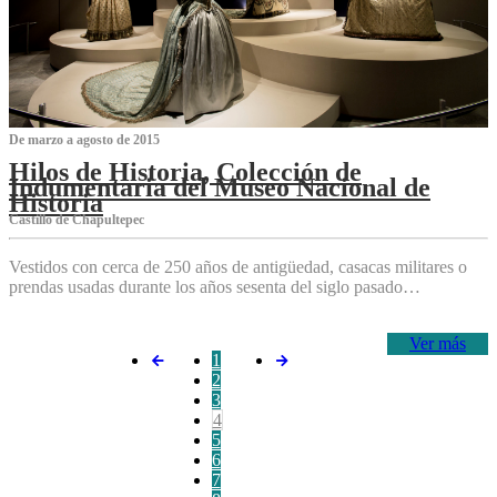
De marzo a agosto de 2015
Hilos de Historia, Colección de
Indumentaria del Museo Nacional de
Historia
Castillo de Chapultepec
Vestidos con cerca de 250 años de antigüedad, casacas militares o
prendas usadas durante los años sesenta del siglo pasado…
Ver más
1
2
3
4
5
6
7