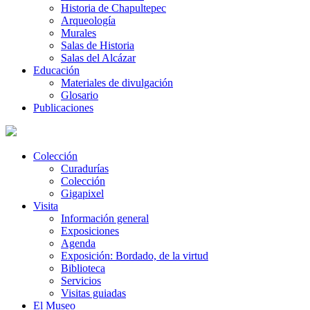
Historia de Chapultepec
Arqueología
Murales
Salas de Historia
Salas del Alcázar
Educación
Materiales de divulgación
Glosario
Publicaciones
Colección
Curadurías
Colección
Gigapixel
Visita
Información general
Exposiciones
Agenda
Exposición: Bordado, de la virtud
Biblioteca
Servicios
Visitas guiadas
El Museo