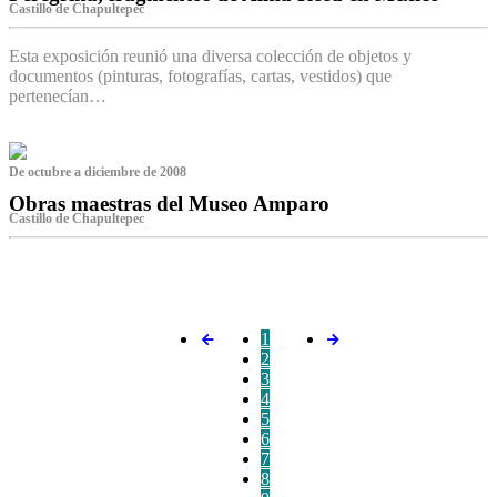
Castillo de Chapultepec
Esta exposición reunió una diversa colección de objetos y
documentos (pinturas, fotografías, cartas, vestidos) que
pertenecían…
De octubre a diciembre de 2008
Obras maestras del Museo Amparo
Castillo de Chapultepec
‌
1
2
3
4
5
6
7
8