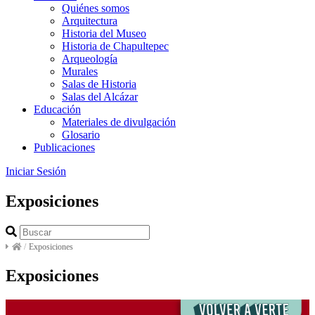
Quiénes somos
Arquitectura
Historia del Museo
Historia de Chapultepec
Arqueología
Murales
Salas de Historia
Salas del Alcázar
Educación
Materiales de divulgación
Glosario
Publicaciones
Iniciar Sesión
Exposiciones
/
Exposiciones
Exposiciones