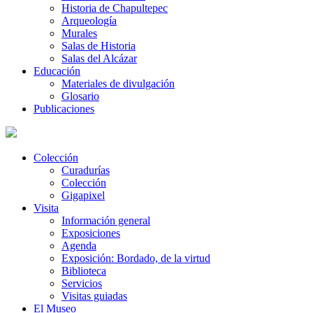
Historia de Chapultepec
Arqueología
Murales
Salas de Historia
Salas del Alcázar
Educación
Materiales de divulgación
Glosario
Publicaciones
Colección
Curadurías
Colección
Gigapixel
Visita
Información general
Exposiciones
Agenda
Exposición: Bordado, de la virtud
Biblioteca
Servicios
Visitas guiadas
El Museo