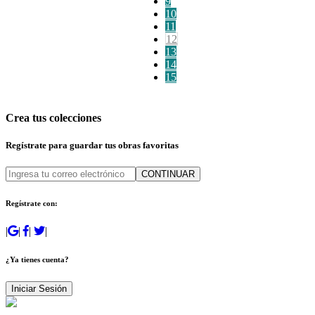
9
10
11
12
13
14
15
Crea tus colecciones
Regístrate para guardar tus obras favoritas
CONTINUAR
Regístrate con:
|
|
|
|
¿Ya tienes cuenta?
Iniciar Sesión