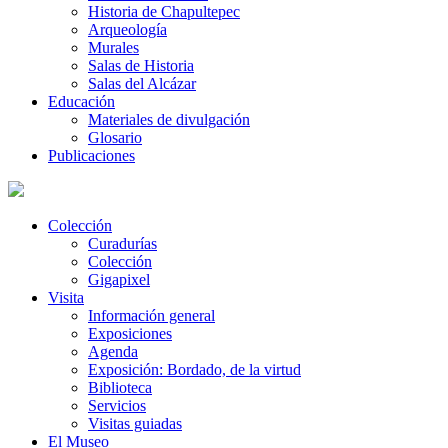
Historia de Chapultepec
Arqueología
Murales
Salas de Historia
Salas del Alcázar
Educación
Materiales de divulgación
Glosario
Publicaciones
Colección
Curadurías
Colección
Gigapixel
Visita
Información general
Exposiciones
Agenda
Exposición: Bordado, de la virtud
Biblioteca
Servicios
Visitas guiadas
El Museo