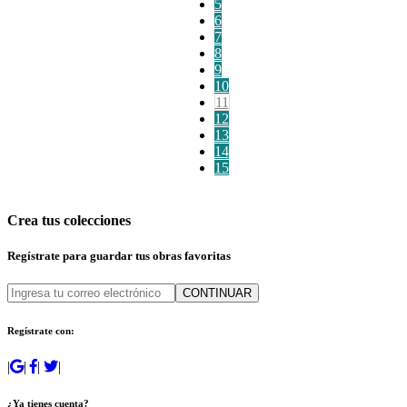
5
6
7
8
9
10
11
12
13
14
15
Crea tus colecciones
Regístrate para guardar tus obras favoritas
CONTINUAR
Regístrate con:
|
|
|
|
¿Ya tienes cuenta?