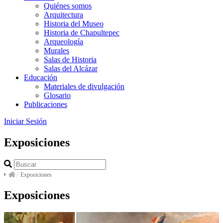
Quiénes somos
Arquitectura
Historia del Museo
Historia de Chapultepec
Arqueología
Murales
Salas de Historia
Salas del Alcázar
Educación
Materiales de divulgación
Glosario
Publicaciones
Iniciar Sesión
Exposiciones
/
Exposiciones
Exposiciones