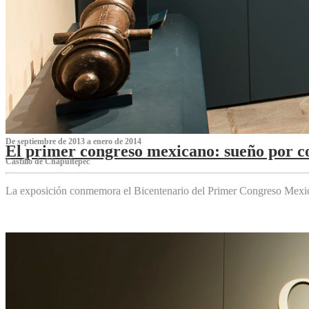
De septiembre de 2013 a enero de 2014
El primer congreso mexicano: sueño por co
Castillo de Chapultepec
La exposición conmemora el Bicentenario del Primer Congreso Mexi