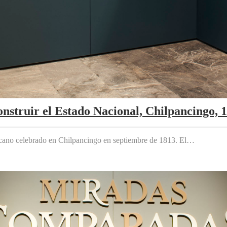
nstruir el Estado Nacional, Chilpancingo, 
cano celebrado en Chilpancingo en septiembre de 1813. El…