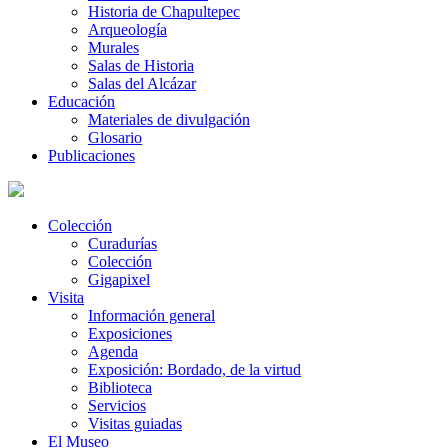
Historia de Chapultepec
Arqueología
Murales
Salas de Historia
Salas del Alcázar
Educación
Materiales de divulgación
Glosario
Publicaciones
Colección
Curadurías
Colección
Gigapixel
Visita
Información general
Exposiciones
Agenda
Exposición: Bordado, de la virtud
Biblioteca
Servicios
Visitas guiadas
El Museo