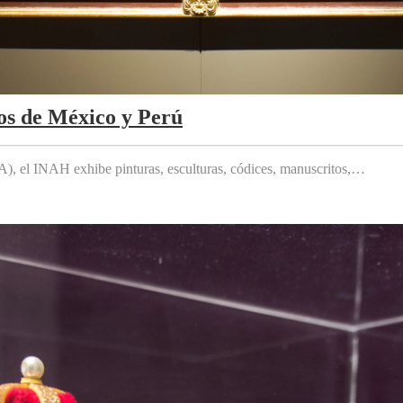
os de México y Perú
 el INAH exhibe pinturas, esculturas, códices, manuscritos,…