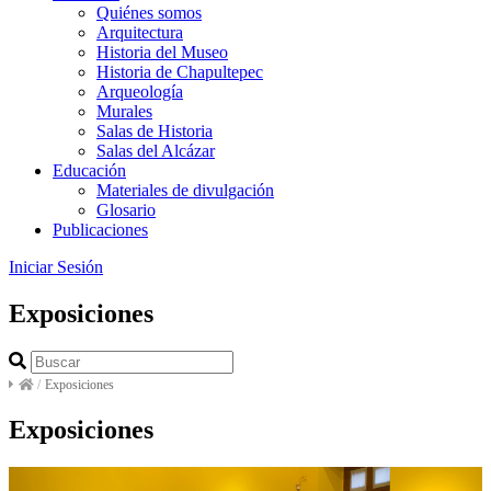
Quiénes somos
Arquitectura
Historia del Museo
Historia de Chapultepec
Arqueología
Murales
Salas de Historia
Salas del Alcázar
Educación
Materiales de divulgación
Glosario
Publicaciones
Iniciar Sesión
Exposiciones
/
Exposiciones
Exposiciones