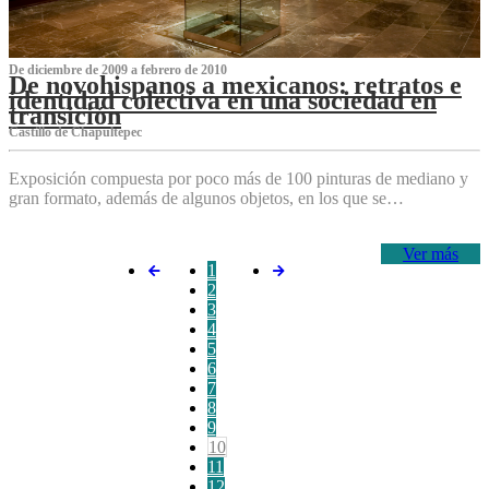
De diciembre de 2009 a febrero de 2010
De novohispanos a mexicanos: retratos e
identidad colectiva en una sociedad en
transición
Castillo de Chapultepec
Exposición compuesta por poco más de 100 pinturas de mediano y
gran formato, además de algunos objetos, en los que se…
Ver más
1
2
3
4
5
6
7
8
9
10
11
12