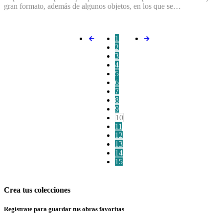
gran formato, además de algunos objetos, en los que se…
1
2
3
4
5
6
7
8
9
10
11
12
13
14
15
Crea tus colecciones
Regístrate para guardar tus obras favoritas