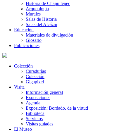
Historia de Chapultepec
Arqueología
Murales
Salas de Historia
Salas del Alcázar
Educación
Materiales de divulgación
Glosario
Publicaciones
Colección
Curadurías
Colección
Gigapixel
Visita
Información general
Exposiciones
Agenda
Exposición: Bordado, de la virtud
Biblioteca
Servicios
Visitas guiadas
El Museo