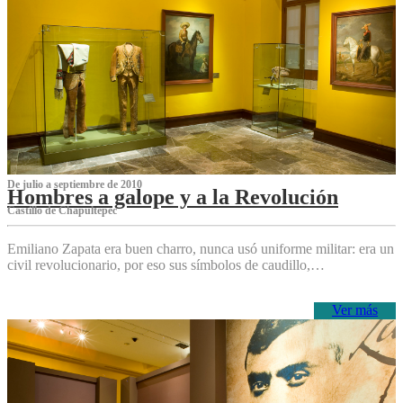
De julio a septiembre de 2010
Hombres a galope y a la Revolución
Castillo de Chapultepec
Emiliano Zapata era buen charro, nunca usó uniforme militar: era un
civil revolucionario, por eso sus símbolos de caudillo,…
Ver más