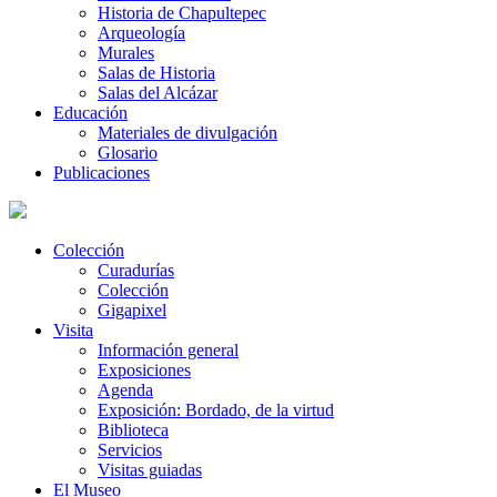
Historia de Chapultepec
Arqueología
Murales
Salas de Historia
Salas del Alcázar
Educación
Materiales de divulgación
Glosario
Publicaciones
Colección
Curadurías
Colección
Gigapixel
Visita
Información general
Exposiciones
Agenda
Exposición: Bordado, de la virtud
Biblioteca
Servicios
Visitas guiadas
El Museo