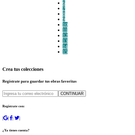
6
7
8
9
10
11
12
13
14
15
Crea tus colecciones
Regístrate para guardar tus obras favoritas
CONTINUAR
Regístrate con:
|
|
|
|
¿Ya tienes cuenta?