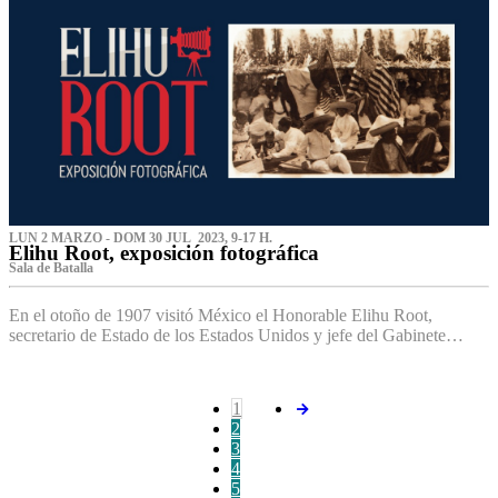
LUN 2 MARZO - DOM 30 JUL 2023, 9-17 H.
Elihu Root, exposición fotográfica
Sala de Batalla
En el otoño de 1907 visitó México el Honorable Elihu Root,
secretario de Estado de los Estados Unidos y jefe del Gabinete…
1
2
3
4
5