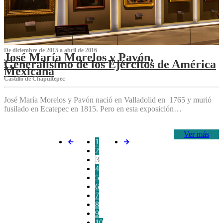
De diciembre de 2015 a abril de 2016
José María Morelos y Pavón,
Generalísimo de los Ejércitos de América
Mexicana
C‌astillo de Chapultepec
José María Morelos y Pavón nació en Valladolid en 1765 y murió
fusilado en Ecatepec en 1815. Pero en esta exposición…
Ver más
1
2
3
4
5
6
7
8
9
10