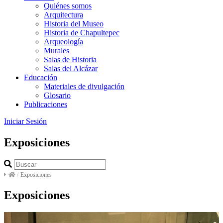
Quiénes somos
Arquitectura
Historia del Museo
Historia de Chapultepec
Arqueología
Murales
Salas de Historia
Salas del Alcázar
Educación
Materiales de divulgación
Glosario
Publicaciones
Iniciar Sesión
Exposiciones
/
Exposiciones
Exposiciones