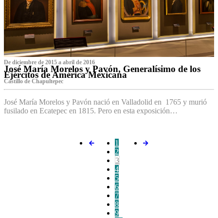
De diciembre de 2015 a abril de 2016
José María Morelos y Pavón, Generalísimo de los
Ejércitos de América Mexicana
C‌astillo de Chapultepec
José María Morelos y Pavón nació en Valladolid en 1765 y murió
fusilado en Ecatepec en 1815. Pero en esta exposición…
1
2
3
4
5
6
7
8
9