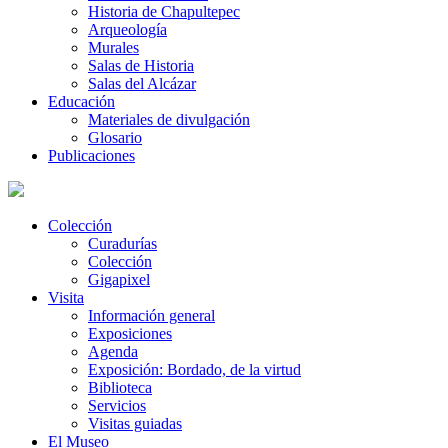
Historia de Chapultepec
Arqueología
Murales
Salas de Historia
Salas del Alcázar
Educación
Materiales de divulgación
Glosario
Publicaciones
Colección
Curadurías
Colección
Gigapixel
Visita
Información general
Exposiciones
Agenda
Exposición: Bordado, de la virtud
Biblioteca
Servicios
Visitas guiadas
El Museo