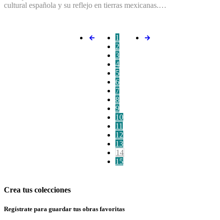
cultural española y su reflejo en tierras mexicanas.…
1
2
3
4
5
6
7
8
9
10
11
12
13
14
15
Crea tus colecciones
Regístrate para guardar tus obras favoritas