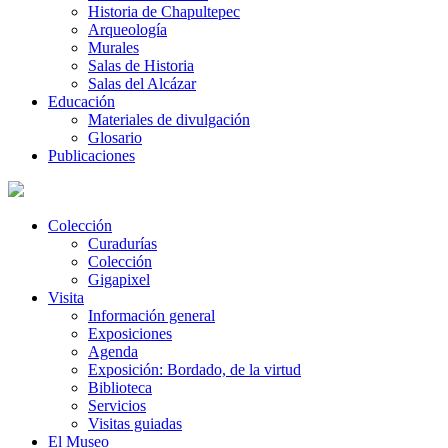
Historia de Chapultepec
Arqueología
Murales
Salas de Historia
Salas del Alcázar
Educación
Materiales de divulgación
Glosario
Publicaciones
Colección
Curadurías
Colección
Gigapixel
Visita
Información general
Exposiciones
Agenda
Exposición: Bordado, de la virtud
Biblioteca
Servicios
Visitas guiadas
El Museo