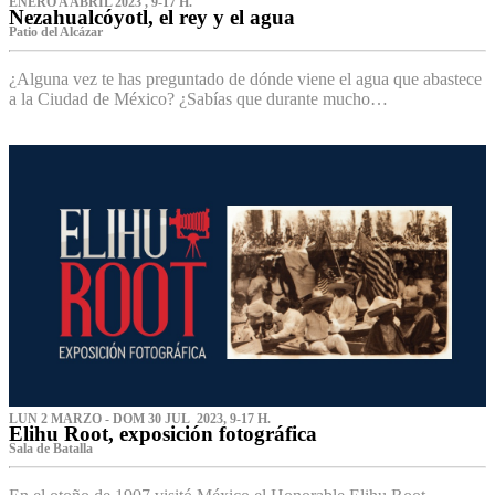
ENERO A ABRIL 2023 , 9-17 H.
Nezahualcóyotl, el rey y el agua
Patio del Alcázar
¿Alguna vez te has preguntado de dónde viene el agua que abastece
a la Ciudad de México? ¿Sabías que durante mucho…
LUN 2 MARZO - DOM 30 JUL 2023, 9-17 H.
Elihu Root, exposición fotográfica
Sala de Batalla