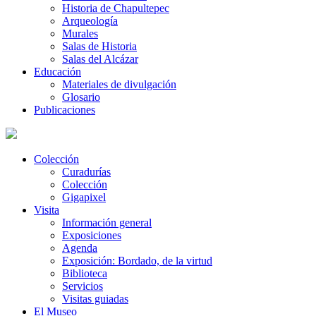
Historia de Chapultepec
Arqueología
Murales
Salas de Historia
Salas del Alcázar
Educación
Materiales de divulgación
Glosario
Publicaciones
Colección
Curadurías
Colección
Gigapixel
Visita
Información general
Exposiciones
Agenda
Exposición: Bordado, de la virtud
Biblioteca
Servicios
Visitas guiadas
El Museo