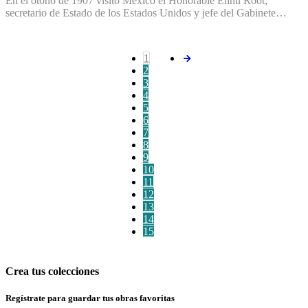
En el otoño de 1907 visitó México el Honorable Elihu Root,
secretario de Estado de los Estados Unidos y jefe del Gabinete…
1
2
3
4
5
6
7
8
9
10
11
12
13
14
15
Crea tus colecciones
Regístrate para guardar tus obras favoritas