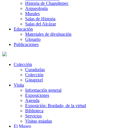
Historia de Chapultepec
Arqueología
Murales
Salas de Historia
Salas del Alcázar
Educación
Materiales de divulgación
Glosario
Publicaciones
Colección
Curadurías
Colección
Gigapixel
Visita
Información general
Exposiciones
Agenda
Exposición: Bordado, de la virtud
Biblioteca
Servicios
Visitas guiadas
El Museo