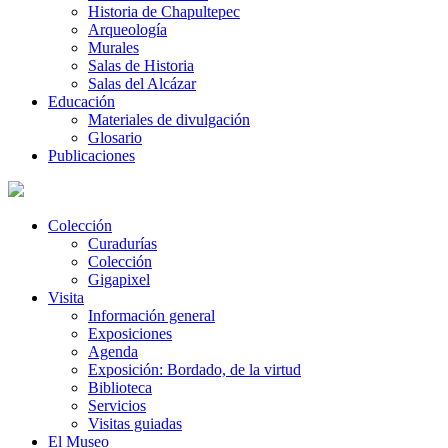
Historia de Chapultepec
Arqueología
Murales
Salas de Historia
Salas del Alcázar
Educación
Materiales de divulgación
Glosario
Publicaciones
Colección
Curadurías
Colección
Gigapixel
Visita
Información general
Exposiciones
Agenda
Exposición: Bordado, de la virtud
Biblioteca
Servicios
Visitas guiadas
El Museo