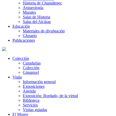
Historia de Chapultepec
Arqueología
Murales
Salas de Historia
Salas del Alcázar
Educación
Materiales de divulgación
Glosario
Publicaciones
Colección
Curadurías
Colección
Gigapixel
Visita
Información general
Exposiciones
Agenda
Exposición: Bordado, de la virtud
Biblioteca
Servicios
Visitas guiadas
El Museo