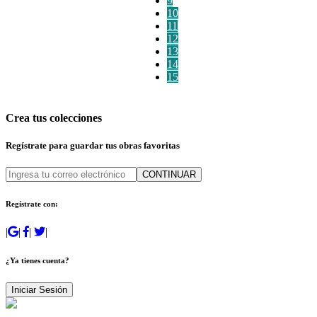
9
10
11
12
13
14
15
Crea tus colecciones
Regístrate para guardar tus obras favoritas
CONTINUAR
Regístrate con:
|
|
|
|
¿Ya tienes cuenta?
Iniciar Sesión