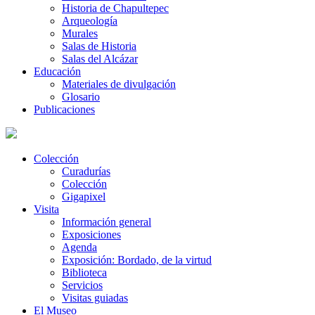
Historia de Chapultepec
Arqueología
Murales
Salas de Historia
Salas del Alcázar
Educación
Materiales de divulgación
Glosario
Publicaciones
Colección
Curadurías
Colección
Gigapixel
Visita
Información general
Exposiciones
Agenda
Exposición: Bordado, de la virtud
Biblioteca
Servicios
Visitas guiadas
El Museo