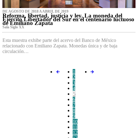
DE AGOSTO DE 2018 A ABRIL DE 2019
Reforma, libertad, justicia y ley. La moneda del
Ejército Libertador del Sur en el centenario luctuoso
de Emiliano Zapata
Sala Siglo XX
Esta muestra exhibe parte del acervo del Banco de México
relacionado con Emiliano Zapata. Monedas única y de baja
circulación…
1
2
3
4
5
6
7
8
9
10
11
12