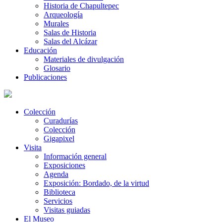
Historia de Chapultepec
Arqueología
Murales
Salas de Historia
Salas del Alcázar
Educación
Materiales de divulgación
Glosario
Publicaciones
Colección
Curadurías
Colección
Gigapixel
Visita
Información general
Exposiciones
Agenda
Exposición: Bordado, de la virtud
Biblioteca
Servicios
Visitas guiadas
El Museo