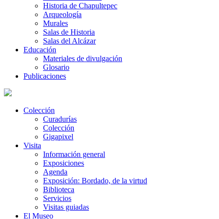
Historia de Chapultepec
Arqueología
Murales
Salas de Historia
Salas del Alcázar
Educación
Materiales de divulgación
Glosario
Publicaciones
Colección
Curadurías
Colección
Gigapixel
Visita
Información general
Exposiciones
Agenda
Exposición: Bordado, de la virtud
Biblioteca
Servicios
Visitas guiadas
El Museo