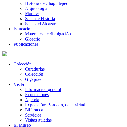
Historia de Chapultepec
Arqueología
Murales
Salas de Historia
Salas del Alcázar
Educación
Materiales de divulgación
Glosario
Publicaciones
Colección
Curadurías
Colección
Gigapixel
Visita
Información general
Exposiciones
Agenda
Exposición: Bordado, de la virtud
Biblioteca
Servicios
Visitas guiadas
El Museo