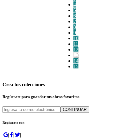
4
5
6
7
8
9
10
11
12
13
14
15
Crea tus colecciones
Regístrate para guardar tus obras favoritas
CONTINUAR
Regístrate con:
|
|
|
|