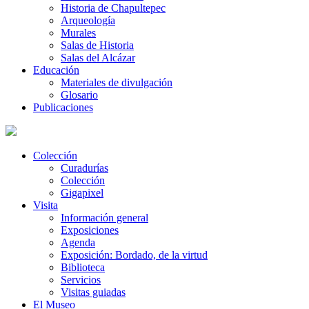
Historia de Chapultepec
Arqueología
Murales
Salas de Historia
Salas del Alcázar
Educación
Materiales de divulgación
Glosario
Publicaciones
Colección
Curadurías
Colección
Gigapixel
Visita
Información general
Exposiciones
Agenda
Exposición: Bordado, de la virtud
Biblioteca
Servicios
Visitas guiadas
El Museo