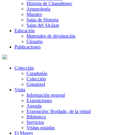
Historia de Chapultepec
Arqueología
Murales
Salas de Historia
Salas del Alcázar
Educación
Materiales de divulgación
Glosario
Publicaciones
Colección
Curadurías
Colección
Gigapixel
Visita
Información general
Exposiciones
Agenda
Exposición: Bordado, de la virtud
Biblioteca
Servicios
Visitas guiadas
El Museo