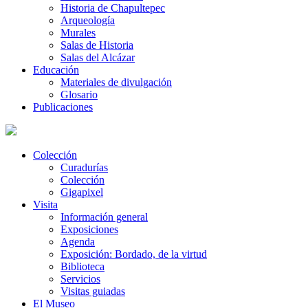
Historia de Chapultepec
Arqueología
Murales
Salas de Historia
Salas del Alcázar
Educación
Materiales de divulgación
Glosario
Publicaciones
Colección
Curadurías
Colección
Gigapixel
Visita
Información general
Exposiciones
Agenda
Exposición: Bordado, de la virtud
Biblioteca
Servicios
Visitas guiadas
El Museo