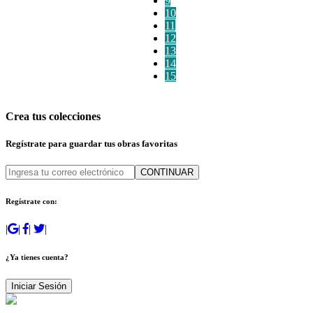
9
10
11
12
13
14
15
Crea tus colecciones
Regístrate para guardar tus obras favoritas
CONTINUAR
Regístrate con:
|
|
|
|
¿Ya tienes cuenta?
Iniciar Sesión