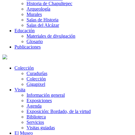
Historia de Chapultepec
Arqueología
Murales
Salas de Historia
Salas del Alcázar
Educación
Materiales de divulgación
Glosario
Publicaciones
Colección
Curadurías
Colección
Gigapixel
Visita
Información general
Exposiciones
Agenda
Exposición: Bordado, de la virtud
Biblioteca
Servicios
Visitas guiadas
El Museo