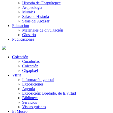
Historia de Chapultepec
Arqueología
Murales
Salas de Historia
Salas del Alcázar
Educación
Materiales de divulgación
Glosario
Publicaciones
Colección
Curadurías
Colección
Gigapixel
Visita
Información general
Exposiciones
Agenda
Exposición: Bordado, de la virtud
Biblioteca
Servicios
Visitas guiadas
El Museo