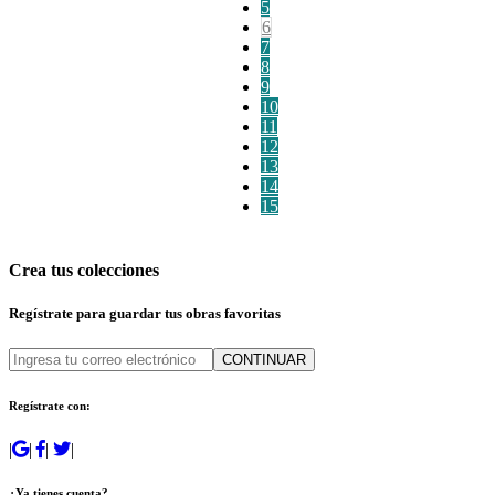
5
6
7
8
9
10
11
12
13
14
15
Crea tus colecciones
Regístrate para guardar tus obras favoritas
CONTINUAR
Regístrate con:
|
|
|
|
¿Ya tienes cuenta?