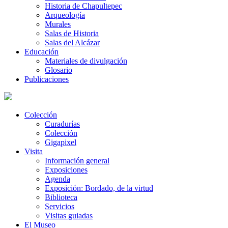
Historia de Chapultepec
Arqueología
Murales
Salas de Historia
Salas del Alcázar
Educación
Materiales de divulgación
Glosario
Publicaciones
Colección
Curadurías
Colección
Gigapixel
Visita
Información general
Exposiciones
Agenda
Exposición: Bordado, de la virtud
Biblioteca
Servicios
Visitas guiadas
El Museo