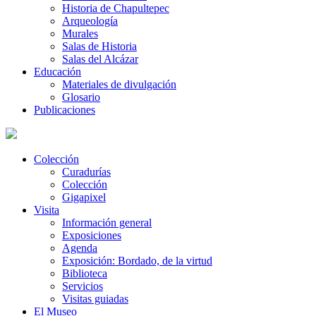
Historia de Chapultepec
Arqueología
Murales
Salas de Historia
Salas del Alcázar
Educación
Materiales de divulgación
Glosario
Publicaciones
Colección
Curadurías
Colección
Gigapixel
Visita
Información general
Exposiciones
Agenda
Exposición: Bordado, de la virtud
Biblioteca
Servicios
Visitas guiadas
El Museo