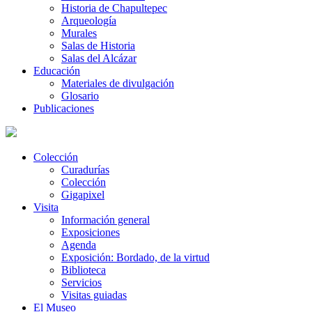
Historia de Chapultepec
Arqueología
Murales
Salas de Historia
Salas del Alcázar
Educación
Materiales de divulgación
Glosario
Publicaciones
Colección
Curadurías
Colección
Gigapixel
Visita
Información general
Exposiciones
Agenda
Exposición: Bordado, de la virtud
Biblioteca
Servicios
Visitas guiadas
El Museo