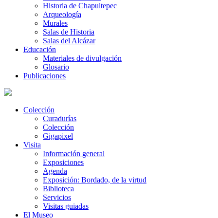
Historia de Chapultepec
Arqueología
Murales
Salas de Historia
Salas del Alcázar
Educación
Materiales de divulgación
Glosario
Publicaciones
Colección
Curadurías
Colección
Gigapixel
Visita
Información general
Exposiciones
Agenda
Exposición: Bordado, de la virtud
Biblioteca
Servicios
Visitas guiadas
El Museo