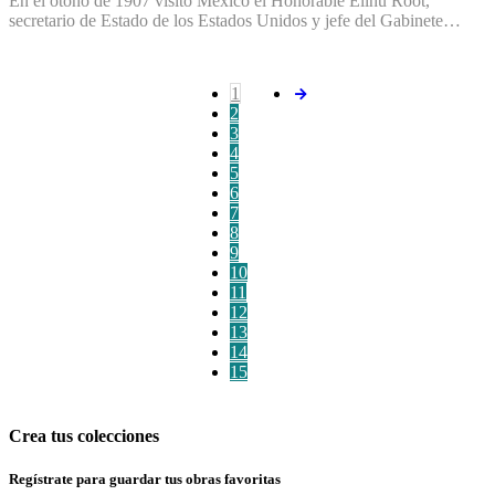
En el otoño de 1907 visitó México el Honorable Elihu Root,
secretario de Estado de los Estados Unidos y jefe del Gabinete…
1
2
3
4
5
6
7
8
9
10
11
12
13
14
15
Crea tus colecciones
Regístrate para guardar tus obras favoritas