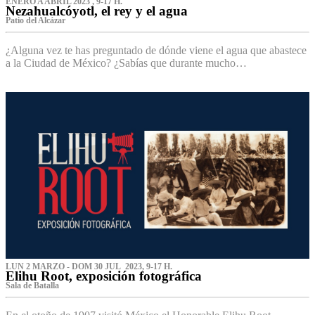
ENERO A ABRIL 2023 , 9-17 H.
Nezahualcóyotl, el rey y el agua
Patio del Alcázar
¿Alguna vez te has preguntado de dónde viene el agua que abastece
a la Ciudad de México? ¿Sabías que durante mucho…
LUN 2 MARZO - DOM 30 JUL 2023, 9-17 H.
Elihu Root, exposición fotográfica
Sala de Batalla