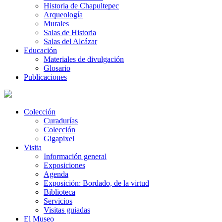
Historia de Chapultepec
Arqueología
Murales
Salas de Historia
Salas del Alcázar
Educación
Materiales de divulgación
Glosario
Publicaciones
Colección
Curadurías
Colección
Gigapixel
Visita
Información general
Exposiciones
Agenda
Exposición: Bordado, de la virtud
Biblioteca
Servicios
Visitas guiadas
El Museo