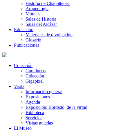
Historia de Chapultepec
Arqueología
Murales
Salas de Historia
Salas del Alcázar
Educación
Materiales de divulgación
Glosario
Publicaciones
Colección
Curadurías
Colección
Gigapixel
Visita
Información general
Exposiciones
Agenda
Exposición: Bordado, de la virtud
Biblioteca
Servicios
Visitas guiadas
El Museo